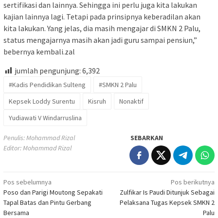
sertifikasi dan lainnya. Sehingga ini perlu juga kita lakukan
kajian lainnya lagi. Tetapi pada prinsipnya keberadilan akan
kita lakukan. Yang jelas, dia masih mengajar di SMKN 2 Palu,
status mengajarnya masih akan jadi guru sampai pensiun,”
bebernya kembali.zal
jumlah pengunjung:
6,392
#Kadis Pendidikan Sulteng
#SMKN 2 Palu
Kepsek Loddy Surentu
Kisruh
Nonaktif
Yudiawati V Windarruslina
Penulis: Mohammad Rizal
SEBARKAN
Editor: Mohammad Rizal
Navigasi
Pos sebelumnya
Pos berikutnya
Poso dan Parigi Moutong Sepakati
Zulfikar Is Paudi Ditunjuk Sebagai
pos
Tapal Batas dan Pintu Gerbang
Pelaksana Tugas Kepsek SMKN 2
Bersama
Palu