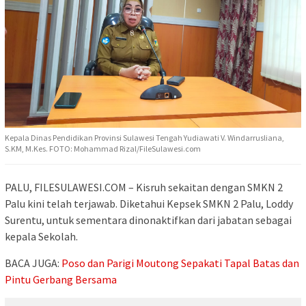
Kepala Dinas Pendidikan Provinsi Sulawesi Tengah Yudiawati V. Windarrusliana,
S.KM, M.Kes. FOTO: Mohammad Rizal/FileSulawesi.com
PALU, FILESULAWESI.COM – Kisruh sekaitan dengan SMKN 2
Palu kini telah terjawab. Diketahui Kepsek SMKN 2 Palu, Loddy
Surentu, untuk sementara dinonaktifkan dari jabatan sebagai
kepala Sekolah.
BACA JUGA:
Poso dan Parigi Moutong Sepakati Tapal Batas dan
Pintu Gerbang Bersama