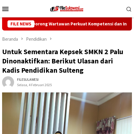
Loncat
Menu
ke
Mobile
konten
an Pers Dorong Wartawan Perkuat Kompetensi dan Integritas di E
FILE NEWS
Beranda
Pendidikan
Untuk Sementara Kepsek SMKN 2 Palu
Dinonaktifkan: Berikut Ulasan dari
Kadis Pendidikan Sulteng
FILESULAWESI
Selasa, 4 Februari 2025