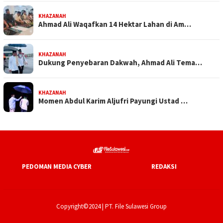
KHAZANAH
Ahmad Ali Waqafkan 14 Hektar Lahan di Am…
KHAZANAH
Dukung Penyebaran Dakwah, Ahmad Ali Tema…
KHAZANAH
Momen Abdul Karim Aljufri Payungi Ustad …
PEDOMAN MEDIA CYBER
REDAKSI
Copyright©2024 | PT. File Sulawesi Group