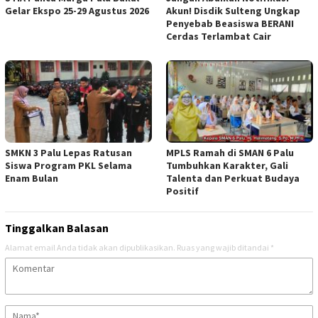
Gelar Ekspo 25-29 Agustus 2026
Akun! Disdik Sulteng Ungkap
Penyebab Beasiswa BERANI
Cerdas Terlambat Cair
SMKN 3 Palu Lepas Ratusan
MPLS Ramah di SMAN 6 Palu
Siswa Program PKL Selama
Tumbuhkan Karakter, Gali
Enam Bulan
Talenta dan Perkuat Budaya
Positif
Tinggalkan Balasan
Alamat email Anda tidak akan dipublikasikan.
Ruas yang wajib ditandai
*