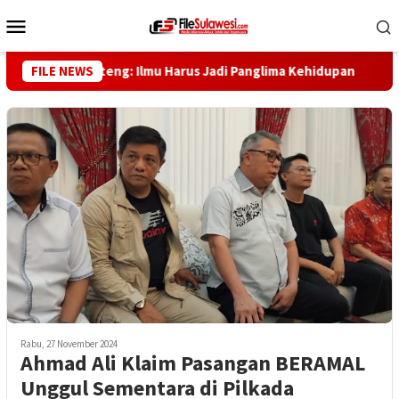
Loncat
Menu
ke
Mobile
konten
bernur Sulteng: Ilmu Harus Jadi Panglima Kehidupan
FILE NEWS
Dewa
Rabu, 27 November 2024
Ahmad Ali Klaim Pasangan BERAMAL
Unggul Sementara di Pilkada