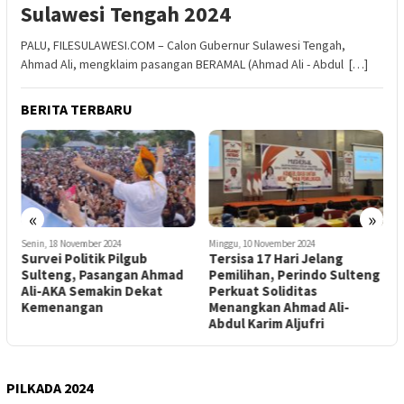
Sulawesi Tengah 2024
PALU, FILESULAWESI.COM – Calon Gubernur Sulawesi Tengah,
Ahmad Ali, mengklaim pasangan BERAMAL (Ahmad Ali - Abdul […]
BERITA TERBARU
«
»
Senin, 18 November 2024
Minggu, 10 November 2024
M
Survei Politik Pilgub
Tersisa 17 Hari Jelang
K
Sulteng, Pasangan Ahmad
Pemilihan, Perindo Sulteng
P
Ali-AKA Semakin Dekat
Perkuat Soliditas
S
Kemenangan
Menangkan Ahmad Ali-
A
Abdul Karim Aljufri
PILKADA 2024