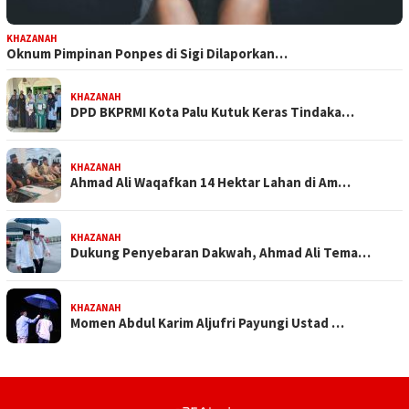
KHAZANAH
Oknum Pimpinan Ponpes di Sigi Dilaporkan…
KHAZANAH
DPD BKPRMI Kota Palu Kutuk Keras Tindaka…
KHAZANAH
Ahmad Ali Waqafkan 14 Hektar Lahan di Am…
KHAZANAH
Dukung Penyebaran Dakwah, Ahmad Ali Tema…
KHAZANAH
Momen Abdul Karim Aljufri Payungi Ustad …