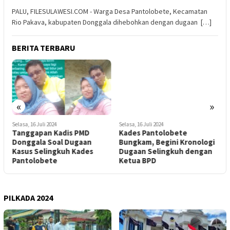
PALU, FILESULAWESI.COM - Warga Desa Pantolobete, Kecamatan
Rio Pakava, kabupaten Donggala dihebohkan dengan dugaan […]
BERITA TERBARU
«
»
Selasa, 16 Juli 2024
Selasa, 16 Juli 2024
J
Tanggapan Kadis PMD
Kades Pantolobete
B
Donggala Soal Dugaan
Bungkam, Begini Kronologi
P
,
Kasus Selingkuh Kades
Dugaan Selingkuh dengan
J
Pantolobete
Ketua BPD
PILKADA 2024