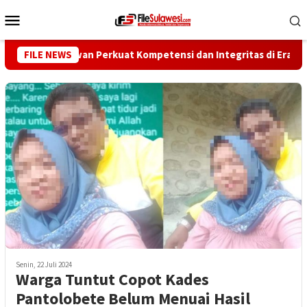
Loncat
Menu
ke
Mobile
konten
ng Wartawan Perkuat Kompetensi dan Integritas di Era Digital
FILE NEWS
Senin, 22 Juli 2024
Warga Tuntut Copot Kades
Pantolobete Belum Menuai Hasil