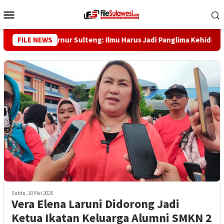
Loncat
Menu
ke
Mobile
konten
aggaf, Gubernur Sulteng: Ilmu Harus Jadi Panglima Kehidupan
FILE NEWS
Sabtu, 10 Mei 2025
Vera Elena Laruni Didorong Jadi
Ketua Ikatan Keluarga Alumni SMKN 2