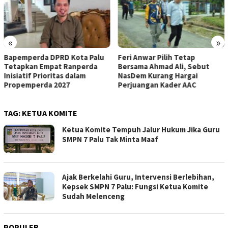
«
»
Feri Anwar Pilih Tetap
Pengurus Inti DPW Partai
Bersama Ahmad Ali, Sebut
Nasdem Sulteng Resmi
NasDem Kurang Hargai
Mengundurkan Diri dari
Perjuangan Kader AAC
Kepengurusan
TAG:
KETUA KOMITE
Ketua Komite Tempuh Jalur Hukum Jika Guru
SMPN 7 Palu Tak Minta Maaf
Ajak Berkelahi Guru, Intervensi Berlebihan,
Kepsek SMPN 7 Palu: Fungsi Ketua Komite
Sudah Melenceng
POPULER