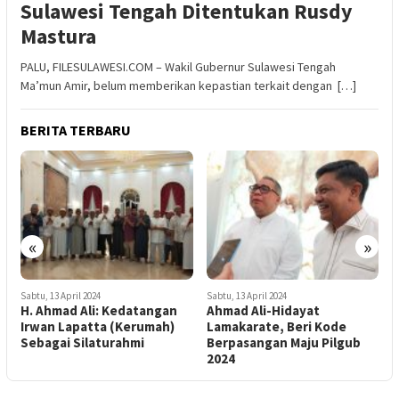
Sulawesi Tengah Ditentukan Rusdy
Mastura
PALU, FILESULAWESI.COM – Wakil Gubernur Sulawesi Tengah
Ma’mun Amir, belum memberikan kepastian terkait dengan […]
BERITA TERBARU
Selasa, 9 April 20
Bersama dr.
Lamadjido,
Saya Sudah
Jabatan DP
«
»
April 2024
Sabtu, 13 April 2024
ad Ali: Kedatangan
Ahmad Ali-Hidayat
Lapatta (Kerumah)
Lamakarate, Beri Kode
i Silaturahmi
Berpasangan Maju Pilgub
2024