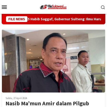
Loncat
Menu
ke
Mobile
konten
Haul ke-5 Habib Saggaf, Gubernur Sulteng: Ilmu Harus Jadi Pa
FILE NEWS
Sabtu, 27 April 2024
Nasib Ma’mun Amir dalam Pilgub