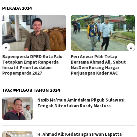
PILKADA 2024
«
»
PRD Kota Palu
Feri Anwar Pilih Tetap
Pengurus Inti
at Ranperda
Bersama Ahmad Ali, Sebut
Nasdem Sulte
itas dalam
NasDem Kurang Hargai
Mengundurkan 
2027
Perjuangan Kader AAC
Kepengurusa
TAG:
#PILGUB TAHUN 2024
Nasib Ma’mun Amir dalam Pilgub Sulawesi
Tengah Ditentukan Rusdy Mastura
H. Ahmad Ali: Kedatangan Irwan Lapatta