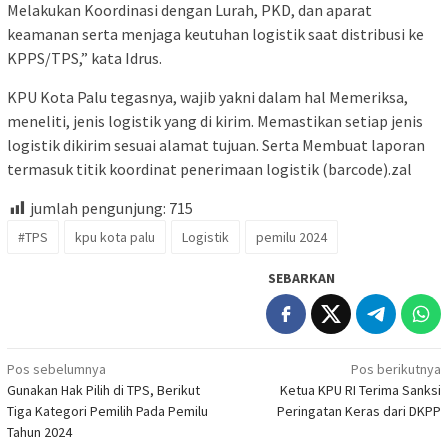
Melakukan Koordinasi dengan Lurah, PKD, dan aparat
keamanan serta menjaga keutuhan logistik saat distribusi ke
KPPS/TPS,” kata Idrus.
KPU Kota Palu tegasnya, wajib yakni dalam hal Memeriksa,
meneliti, jenis logistik yang di kirim. Memastikan setiap jenis
logistik dikirim sesuai alamat tujuan. Serta Membuat laporan
termasuk titik koordinat penerimaan logistik (barcode).zal
jumlah pengunjung:
715
#TPS
kpu kota palu
Logistik
pemilu 2024
SEBARKAN
Navigasi
Pos sebelumnya
Pos berikutnya
Gunakan Hak Pilih di TPS, Berikut
Ketua KPU RI Terima Sanksi
pos
Tiga Kategori Pemilih Pada Pemilu
Peringatan Keras dari DKPP
Tahun 2024