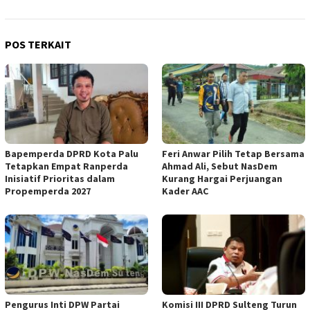
POS TERKAIT
Bapemperda DPRD Kota Palu
Feri Anwar Pilih Tetap Bersama
Tetapkan Empat Ranperda
Ahmad Ali, Sebut NasDem
Inisiatif Prioritas dalam
Kurang Hargai Perjuangan
Propemperda 2027
Kader AAC
Pengurus Inti DPW Partai
Komisi III DPRD Sulteng Turun