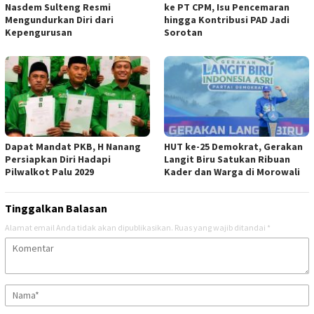
Nasdem Sulteng Resmi
ke PT CPM, Isu Pencemaran
Mengundurkan Diri dari
hingga Kontribusi PAD Jadi
Kepengurusan
Sorotan
Dapat Mandat PKB, H Nanang
HUT ke-25 Demokrat, Gerakan
Persiapkan Diri Hadapi
Langit Biru Satukan Ribuan
Pilwalkot Palu 2029
Kader dan Warga di Morowali
Tinggalkan Balasan
Alamat email Anda tidak akan dipublikasikan.
Ruas yang wajib ditandai
*