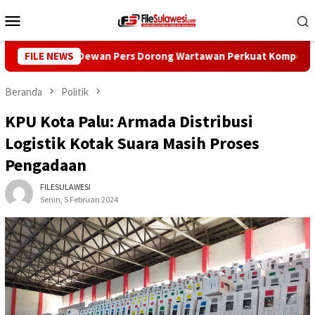
Loncat
Menu
ke
Mobile
konten
Dewan Pers Dorong Wartawan Perkuat Kompetensi dan Integri
FILE NEWS
Beranda
Politik
KPU Kota Palu: Armada Distribusi
Logistik Kotak Suara Masih Proses
Pengadaan
FILESULAWESI
Senin, 5 Februari 2024