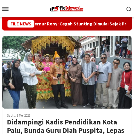
Loncat
Menu
ke
Mobile
konten
Wakil Gubernur Reny: Cegah Stunting Dimulai Sejak Pra Nikah
FILE NEWS
Sabtu, 9 Mei 2026
Didampingi Kadis Pendidikan Kota
Palu, Bunda Guru Diah Puspita, Lepas