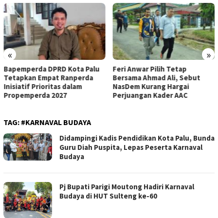
«
»
Bapemperda DPRD Kota Palu
Feri Anwar Pilih Tetap
Tetapkan Empat Ranperda
Bersama Ahmad Ali, Sebut
Inisiatif Prioritas dalam
NasDem Kurang Hargai
Propemperda 2027
Perjuangan Kader AAC
TAG:
#KARNAVAL BUDAYA
Didampingi Kadis Pendidikan Kota Palu, Bunda
Guru Diah Puspita, Lepas Peserta Karnaval
Budaya
Pj Bupati Parigi Moutong Hadiri Karnaval
Budaya di HUT Sulteng ke-60