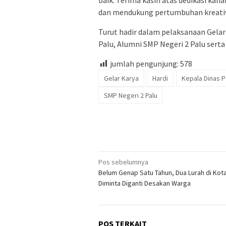
baik. Terima kasih atas dedikasi kal
dan mendukung pertumbuhan kreativit
Turut hadir dalam pelaksanaan Gelar 
Palu, Alumni SMP Negeri 2 Palu sert
jumlah pengunjung:
578
Gelar Karya
Hardi
Kepala Dinas 
SMP Negeri 2 Palu
Navigasi
Pos sebelumnya
Belum Genap Satu Tahun, Dua Lurah di Kota
pos
Diminta Diganti Desakan Warga
POS TERKAIT