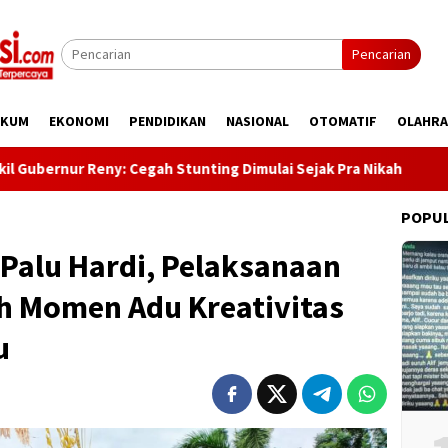
Pencarian
UKUM
EKONOMI
PENDIDIKAN
NASIONAL
OTOMATIF
OLAHR
Reny: Cegah Stunting Dimulai Sejak Pra Nikah
Kunjungi D
POPU
Palu Hardi, Pelaksanaan
ah Momen Adu Kreativitas
u