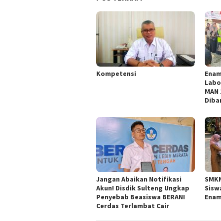
Kompetensi
Enam
Labo
MAN 
Diba
Jangan Abaikan Notifikasi
SMKN
Akun! Disdik Sulteng Ungkap
Sisw
Penyebab Beasiswa BERANI
Enam
Cerdas Terlambat Cair