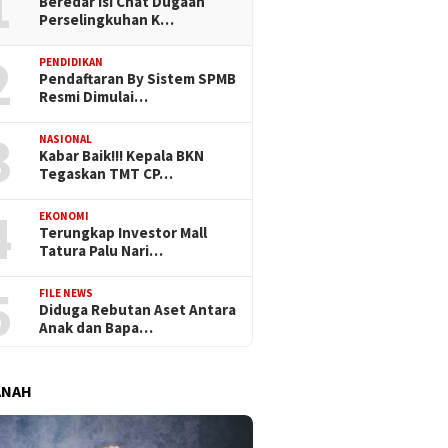
1
Beredar Isi Chat Dugaan
Perselingkuhan K…
2
PENDIDIKAN
Pendaftaran By Sistem SPMB
Resmi Dimulai…
3
NASIONAL
Kabar Baik!!! Kepala BKN
Tegaskan TMT CP…
4
EKONOMI
Terungkap Investor Mall
Tatura Palu Nari…
5
FILE NEWS
Diduga Rebutan Aset Antara
Anak dan Bapa…
ANAH