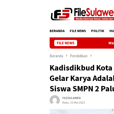
Loncat
ke
konten
BERANDA
FILE NEWS
POLITIK
H
FILE NEWS
Wakil Gubernur 
Beranda
Pendidikan
Kadisdikbud Kota 
Gelar Karya Adal
Siswa SMPN 2 Pal
FILESULAWESI
Rabu, 31 Mei 2023