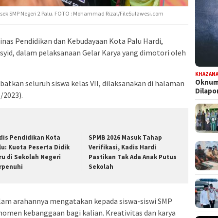
psek SMP Negeri 2 Palu. FOTO : Mohammad Rizal/FileSulawesi.com
nas Pendidikan dan Kebudayaan Kota Palu Hardi,
syid, dalam pelaksanaan Gelar Karya yang dimotori oleh
KHAZAN
Oknum 
batkan seluruh siswa kelas VII, dilaksanakan di halaman
Dilap
/2023).
dis Pendidikan Kota
SPMB 2026 Masuk Tahap
lu: Kuota Peserta Didik
Verifikasi, Kadis Hardi
ru di Sekolah Negeri
Pastikan Tak Ada Anak Putus
rpenuhi
Sekolah
dalam arahannya mengatakan kepada siswa-siswi SMP
 momen kebanggaan bagi kalian. Kreativitas dan karya