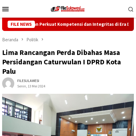
Loncat
Menu
ke
Mobile
konten
rtawan Perkuat Kompetensi dan Integritas di Era Digital
FILE NEWS
Beranda
Politik
Lima Rancangan Perda Dibahas Masa
Persidangan Caturwulan I DPRD Kota
Palu
FILESULAWESI
Senin, 13 Mei 2024