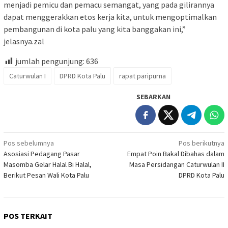
menjadi pemicu dan pemacu semangat, yang pada gilirannya
dapat menggerakkan etos kerja kita, untuk mengoptimalkan
pembangunan di kota palu yang kita banggakan ini,”
jelasnya.zal
jumlah pengunjung:
636
Caturwulan I
DPRD Kota Palu
rapat paripurna
SEBARKAN
Navigasi
Pos sebelumnya
Pos berikutnya
Asosiasi Pedagang Pasar
Empat Poin Bakal Dibahas dalam
pos
Masomba Gelar Halal Bi Halal,
Masa Persidangan Caturwulan II
Berikut Pesan Wali Kota Palu
DPRD Kota Palu
POS TERKAIT