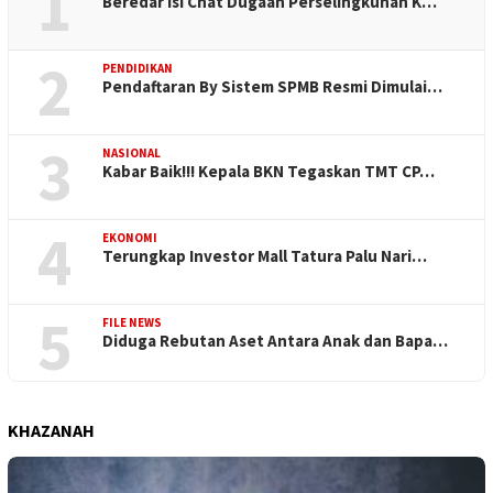
1
Beredar Isi Chat Dugaan Perselingkuhan K…
2
PENDIDIKAN
Pendaftaran By Sistem SPMB Resmi Dimulai…
3
NASIONAL
Kabar Baik!!! Kepala BKN Tegaskan TMT CP…
4
EKONOMI
Terungkap Investor Mall Tatura Palu Nari…
5
FILE NEWS
Diduga Rebutan Aset Antara Anak dan Bapa…
KHAZANAH