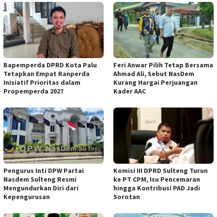
Bapemperda DPRD Kota Palu
Feri Anwar Pilih Tetap Bersama
Tetapkan Empat Ranperda
Ahmad Ali, Sebut NasDem
Inisiatif Prioritas dalam
Kurang Hargai Perjuangan
Propemperda 2027
Kader AAC
Pengurus Inti DPW Partai
Komisi III DPRD Sulteng Turun
Nasdem Sulteng Resmi
ke PT CPM, Isu Pencemaran
Mengundurkan Diri dari
hingga Kontribusi PAD Jadi
Kepengurusan
Sorotan