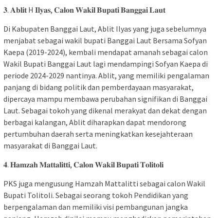
𝟑. 𝐀𝐛𝐥𝐢𝐭 H 𝐈𝐥𝐲𝐚𝐬, 𝐂𝐚𝐥𝐨𝐧 𝐖𝐚𝐤𝐢𝐥 𝐁𝐮𝐩𝐚𝐭𝐢 𝐁𝐚𝐧𝐠𝐠𝐚𝐢 𝐋𝐚𝐮𝐭
Di Kabupaten Banggai Laut, Ablit Ilyas yang juga sebelumnya
menjabat sebagai wakil bupati Banggai Laut Bersama Sofyan
Kaepa (2019-2024), kembali mendapat amanah sebagai calon
Wakil Bupati Banggai Laut lagi mendampingi Sofyan Kaepa di
periode 2024-2029 nantinya. Ablit, yang memiliki pengalaman
panjang di bidang politik dan pemberdayaan masyarakat,
dipercaya mampu membawa perubahan signifikan di Banggai
Laut. Sebagai tokoh yang dikenal merakyat dan dekat dengan
berbagai kalangan, Ablit diharapkan dapat mendorong
pertumbuhan daerah serta meningkatkan kesejahteraan
masyarakat di Banggai Laut.
𝟒. 𝐇𝐚𝐦𝐳𝐚𝐡 𝐌𝐚𝐭𝐭𝐚𝐥𝐢𝐭𝐭𝐢, 𝐂𝐚𝐥𝐨𝐧 𝐖𝐚𝐤𝐢𝐥 𝐁𝐮𝐩𝐚𝐭𝐢 𝐓𝐨𝐥𝐢𝐭𝐨𝐥𝐢
PKS juga mengusung Hamzah Mattalitti sebagai calon Wakil
Bupati Tolitoli. Sebagai seorang tokoh Pendidikan yang
berpengalaman dan memiliki visi pembangunan jangka