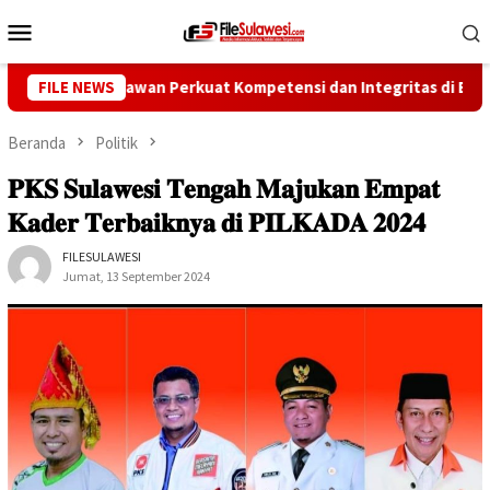
Loncat
Menu
ke
Mobile
konten
ng Wartawan Perkuat Kompetensi dan Integritas di Era Digital
FILE NEWS
Beranda
Politik
𝐏𝐊𝐒 𝐒𝐮𝐥𝐚𝐰𝐞𝐬𝐢 𝐓𝐞𝐧𝐠𝐚𝐡 𝐌𝐚𝐣𝐮𝐤𝐚𝐧 𝐄𝐦𝐩𝐚𝐭
𝐊𝐚𝐝𝐞𝐫 𝐓𝐞𝐫𝐛𝐚𝐢𝐤𝐧𝐲𝐚 𝐝𝐢 𝐏𝐈𝐋𝐊𝐀𝐃𝐀 𝟐𝟎𝟐𝟒
FILESULAWESI
Jumat, 13 September 2024