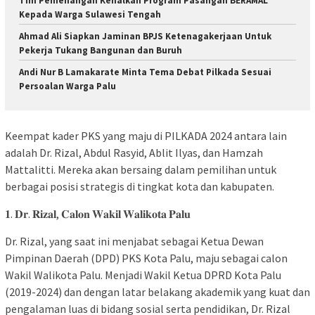
Tim Pemenangan Kenalkan Program Pasangan BERAMAL
Kepada Warga Sulawesi Tengah
Ahmad Ali Siapkan Jaminan BPJS Ketenagakerjaan Untuk
Pekerja Tukang Bangunan dan Buruh
Andi Nur B Lamakarate Minta Tema Debat Pilkada Sesuai
Persoalan Warga Palu
Keempat kader PKS yang maju di PILKADA 2024 antara lain
adalah Dr. Rizal, Abdul Rasyid, Ablit Ilyas, dan Hamzah
Mattalitti. Mereka akan bersaing dalam pemilihan untuk
berbagai posisi strategis di tingkat kota dan kabupaten.
𝟏. 𝐃𝐫. 𝐑𝐢𝐳𝐚𝐥, 𝐂𝐚𝐥𝐨𝐧 𝐖𝐚𝐤𝐢𝐥 𝐖𝐚𝐥𝐢𝐤𝐨𝐭𝐚 𝐏𝐚𝐥𝐮
Dr. Rizal, yang saat ini menjabat sebagai Ketua Dewan
Pimpinan Daerah (DPD) PKS Kota Palu, maju sebagai calon
Wakil Walikota Palu. Menjadi Wakil Ketua DPRD Kota Palu
(2019-2024) dan dengan latar belakang akademik yang kuat dan
pengalaman luas di bidang sosial serta pendidikan, Dr. Rizal