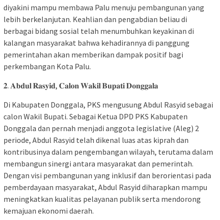
diyakini mampu membawa Palu menuju pembangunan yang
lebih berkelanjutan. Keahlian dan pengabdian beliau di
berbagai bidang sosial telah menumbuhkan keyakinan di
kalangan masyarakat bahwa kehadirannya di panggung
pemerintahan akan memberikan dampak positif bagi
perkembangan Kota Palu.
𝟐. 𝐀𝐛𝐝𝐮𝐥 𝐑𝐚𝐬𝐲𝐢𝐝, 𝐂𝐚𝐥𝐨𝐧 𝐖𝐚𝐤𝐢𝐥 𝐁𝐮𝐩𝐚𝐭𝐢 𝐃𝐨𝐧𝐠𝐠𝐚𝐥𝐚
Di Kabupaten Donggala, PKS mengusung Abdul Rasyid sebagai
calon Wakil Bupati. Sebagai Ketua DPD PKS Kabupaten
Donggala dan pernah menjadi anggota legislative (Aleg) 2
periode, Abdul Rasyid telah dikenal luas atas kiprah dan
kontribusinya dalam pengembangan wilayah, terutama dalam
membangun sinergi antara masyarakat dan pemerintah.
Dengan visi pembangunan yang inklusif dan berorientasi pada
pemberdayaan masyarakat, Abdul Rasyid diharapkan mampu
meningkatkan kualitas pelayanan publik serta mendorong
kemajuan ekonomi daerah.