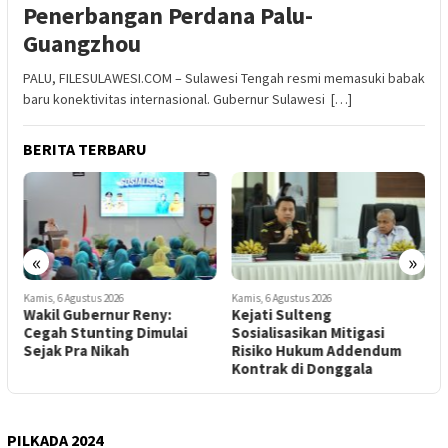
Penerbangan Perdana Palu-
Guangzhou
PALU, FILESULAWESI.COM – Sulawesi Tengah resmi memasuki babak
baru konektivitas internasional. Gubernur Sulawesi […]
BERITA TERBARU
«
»
Kamis, 6 Agustus 2026
Kamis, 6 Agustus 2026
K
Wakil Gubernur Reny:
Kejati Sulteng
Cegah Stunting Dimulai
Sosialisasikan Mitigasi
L
Sejak Pra Nikah
Risiko Hukum Addendum
P
Kontrak di Donggala
P
PILKADA 2024