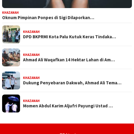
KHAZANAH
Oknum Pimpinan Ponpes di Sigi Dilaporkan…
KHAZANAH
DPD BKPRMI Kota Palu Kutuk Keras Tindaka…
KHAZANAH
Ahmad Ali Waqafkan 14 Hektar Lahan di Am…
KHAZANAH
Dukung Penyebaran Dakwah, Ahmad Ali Tema…
KHAZANAH
Momen Abdul Karim Aljufri Payungi Ustad …