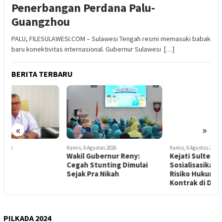
Penerbangan Perdana Palu-
Guangzhou
PALU, FILESULAWESI.COM – Sulawesi Tengah resmi memasuki babak
baru konektivitas internasional. Gubernur Sulawesi […]
BERITA TERBARU
«
»
Kamis, 6 Agustus 2026
Kamis, 6 Agustus 2026
K
Wakil Gubernur Reny:
Kejati Sulteng
Cegah Stunting Dimulai
Sosialisasikan Mitigasi
L
Sejak Pra Nikah
Risiko Hukum Addendum
P
Kontrak di Donggala
P
PILKADA 2024