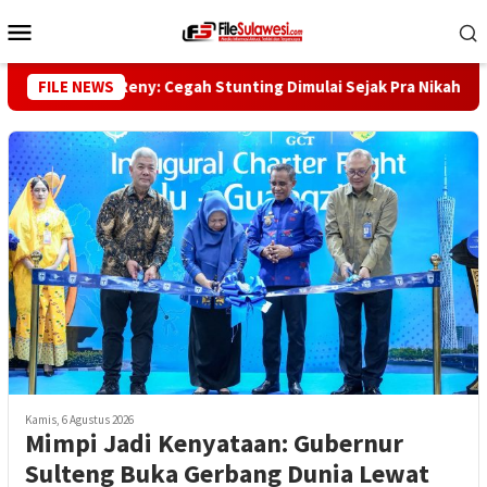
Loncat
Menu
ke
Mobile
konten
Gubernur Reny: Cegah Stunting Dimulai Sejak Pra Nikah
FILE NEWS
K
Kamis, 6 Agustus 2026
Mimpi Jadi Kenyataan: Gubernur
Sulteng Buka Gerbang Dunia Lewat