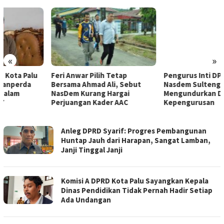
«
»
Feri Anwar Pilih Tetap
Pengurus Inti DPW Partai
Bersama Ahmad Ali, Sebut
Nasdem Sulteng Resmi
NasDem Kurang Hargai
Mengundurkan Diri dari
Perjuangan Kader AAC
Kepengurusan
FILESULAWESI.COM
Anleg DPRD Syarif: Progres Pembangunan
Huntap Jauh dari Harapan, Sangat Lamban,
Janji Tinggal Janji
Komisi A DPRD Kota Palu Sayangkan Kepala
Dinas Pendidikan Tidak Pernah Hadir Setiap
Ada Undangan