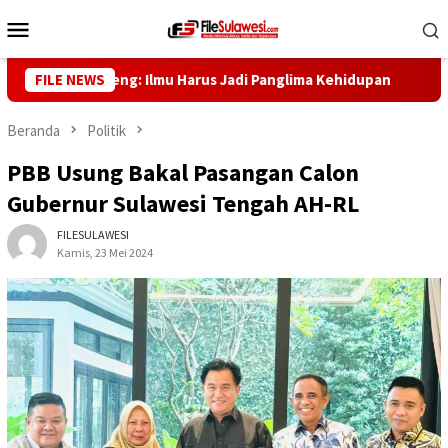
Loncat
Menu
ke
Mobile
konten
nur Sulteng: Ilmu Harus Jadi Panglima Kehidupan
FILE NEWS
Dewan 
Beranda
Politik
PBB Usung Bakal Pasangan Calon
Gubernur Sulawesi Tengah AH-RL
FILESULAWESI
Kamis, 23 Mei 2024