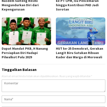
Nasdem Sulteng Resmi
ke PT CPM, Isu Pencemaran
Mengundurkan Diri dari
hingga Kontribusi PAD Jadi
Kepengurusan
Sorotan
Dapat Mandat PKB, H Nanang
HUT ke-25 Demokrat, Gerakan
Persiapkan Diri Hadapi
Langit Biru Satukan Ribuan
Pilwalkot Palu 2029
Kader dan Warga di Morowali
Tinggalkan Balasan
Alamat email Anda tidak akan dipublikasikan.
Ruas yang wajib ditandai
*