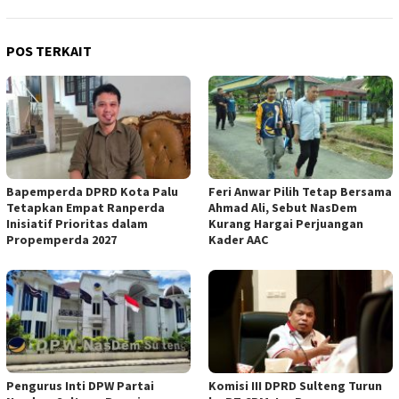
POS TERKAIT
Bapemperda DPRD Kota Palu
Feri Anwar Pilih Tetap Bersama
Tetapkan Empat Ranperda
Ahmad Ali, Sebut NasDem
Inisiatif Prioritas dalam
Kurang Hargai Perjuangan
Propemperda 2027
Kader AAC
Pengurus Inti DPW Partai
Komisi III DPRD Sulteng Turun