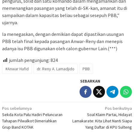
pengurus, solid dan satu komando dalam mengamankan dan
memenangkan pasangan yang telah di-SK-kan, amanat itu di
sampaikan dalam kapasitas beliau sebagai sesepuh PBB,”
ujarnya.
Ia menegaskan, dengan demikian dapat dipastikan usungan
PBB telah final kepada pasangan Anwar-Reny dan menepis
adanya isu PBB digunakan oleh calon gubernur Lain.(***)
jumlah pengunjung:
824
#Anwar Hafid
dr. Reny A. Lamadjido
PBB
SEBARKAN
Navigasi
Pos sebelumnya
Pos berikutnya
Sekda Kota Palu Hadiri Peluncuran
Soal Klaim Partai, Hidayat
pos
Tahapan Pilwalkot Dimeriahkan
Lamakarate: Kita Lihat Nanti Siapa
Grup Band KOTAK
Yang Daftar di KPU Sulteng